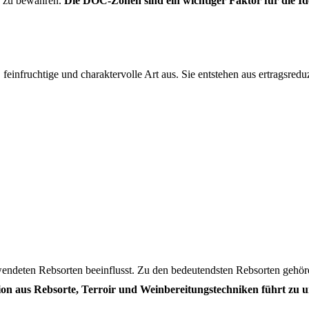
on zu bewahren.
Die DOC-Zonen sind ein wichtiger Faktor für die Ide
feinfruchtige und charaktervolle Art aus. Sie entstehen aus ertragsredu
endeten Rebsorten beeinflusst. Zu den bedeutendsten Rebsorten gehör
on aus Rebsorte, Terroir und Weinbereitungstechniken führt zu 