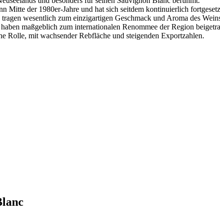
Neuseelands und besonders für seinen Sauvignon Blanc berühmt.
Mitte der 1980er-Jahre und hat sich seitdem kontinuierlich fortgesetz
 tragen wesentlich zum einzigartigen Geschmack und Aroma des Weins
 haben maßgeblich zum internationalen Renommee der Region beigetr
he Rolle, mit wachsender Rebfläche und steigenden Exportzahlen.
Blanc