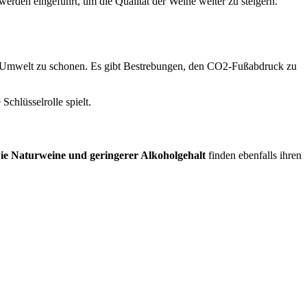
werden eingeführt, um die Qualität der Weine weiter zu steigern.
ie Umwelt zu schonen. Es gibt Bestrebungen, den CO2-Fußabdruck zu
chlüsselrolle spielt.
ie Naturweine und geringerer Alkoholgehalt
finden ebenfalls ihren