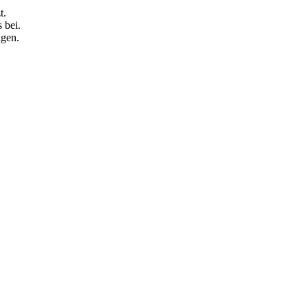
t.
 bei.
agen.