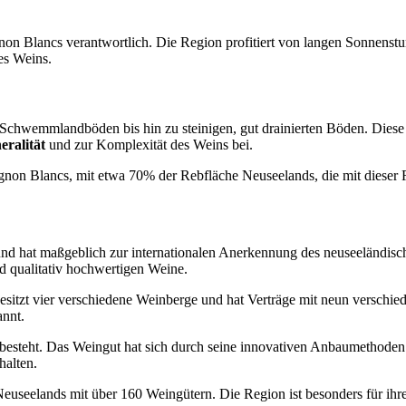
gnon Blancs verantwortlich. Die Region profitiert von langen Sonnens
es Weins.
 Schwemmlandböden bis hin zu steinigen, gut drainierten Böden. Diese 
eralität
und zur Komplexität des Weins bei.
non Blancs, mit etwa 70% der Rebfläche Neuseelands, die mit dieser Re
 und hat maßgeblich zur internationalen Anerkennung des neuseeländis
d qualitativ hochwertigen Weine.
esitzt vier verschiedene Weinberge und hat Verträge mit neun verschie
annt.
en besteht. Das Weingut hat sich durch seine innovativen Anbaumethod
halten.
euseelands mit über 160 Weingütern. Die Region ist besonders für ihr