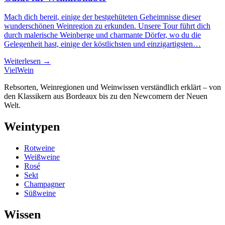
Mach dich bereit, einige der bestgehüteten Geheimnisse dieser
wunderschönen Weinregion zu erkunden. Unsere Tour führt dich
durch malerische Weinberge und charmante Dörfer, wo du die
Gelegenheit hast, einige der köstlichsten und einzigartigsten…
Weiterlesen →
Viel
Wein
Rebsorten, Weinregionen und Weinwissen verständlich erklärt – von
den Klassikern aus Bordeaux bis zu den Newcomern der Neuen
Welt.
Weintypen
Rotweine
Weißweine
Rosé
Sekt
Champagner
Süßweine
Wissen